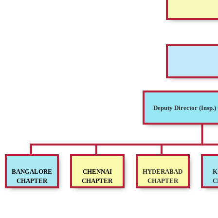
Deputy Director (Insp.
BANGALORE
CHENNAI
HYDERABAD
K
CHAPTER
CHAPTER
CHAPTER
C