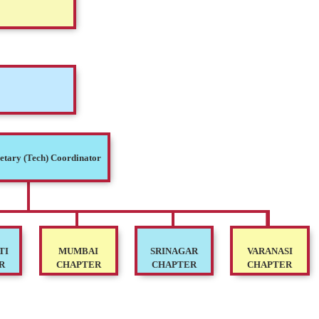
retary (Tech) Coordinator
TI
MUMBAI
SRINAGAR
VARANASI
R
CHAPTER
CHAPTER
CHAPTER